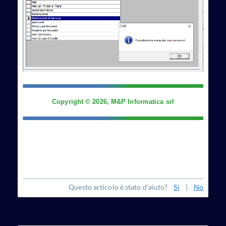
Copyright © 2026, M&P Informatica srl
Questo articolo è stato d'aiuto?
Sì
|
No