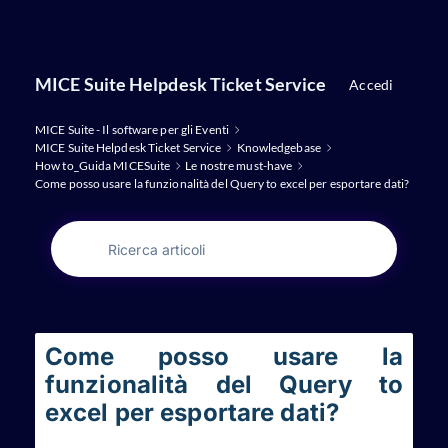
Salta
al
contenuto
MICE Suite Helpdesk Ticket Service
Accedi
principale
MICE Suite - Il software per gli Eventi
MICE Suite Helpdesk Ticket Service
Knowledgebase
How to_Guida MICESuite
Le nostre must-have
Come posso usare la funzionalità del Query to excel per esportare dati?
Come posso usare la
funzionalità del Query to
excel per esportare dati?