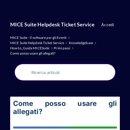
Salta
al
contenuto
MICE Suite Helpdesk Ticket Service
Accedi
principale
MICE Suite - Il software per gli Eventi
MICE Suite Helpdesk Ticket Service
Knowledgebase
How to_Guida MICESuite
Primi passi
Come posso usare gli allegati?
Come posso usare gli
allegati?